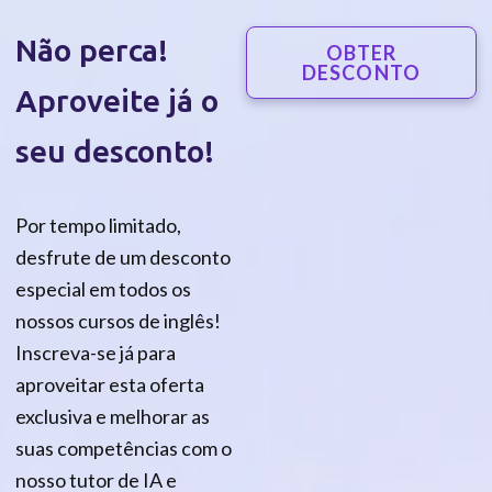
Skip
Não perca!
to
OBTER
DESCONTO
content
Aproveite já o
seu desconto!
Por tempo limitado,
desfrute de um desconto
especial em todos os
nossos cursos de inglês!
Inscreva-se já para
aproveitar esta oferta
exclusiva e melhorar as
suas competências com o
nosso tutor de IA e